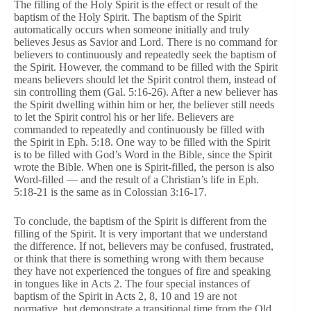
The filling of the Holy Spirit is the effect or result of the
baptism of the Holy Spirit. The baptism of the Spirit
automatically occurs when someone initially and truly
believes Jesus as Savior and Lord. There is no command for
believers to continuously and repeatedly seek the baptism of
the Spirit. However, the command to be filled with the Spirit
means believers should let the Spirit control them, instead of
sin controlling them (Gal. 5:16-26). After a new believer has
the Spirit dwelling within him or her, the believer still needs
to let the Spirit control his or her life. Believers are
commanded to repeatedly and continuously be filled with
the Spirit in Eph. 5:18. One way to be filled with the Spirit
is to be filled with God’s Word in the Bible, since the Spirit
wrote the Bible. When one is Spirit-filled, the person is also
Word-filled — and the result of a Christian’s life in Eph.
5:18-21 is the same as in Colossian 3:16-17.
To conclude, the baptism of the Spirit is different from the
filling of the Spirit. It is very important that we understand
the difference. If not, believers may be confused, frustrated,
or think that there is something wrong with them because
they have not experienced the tongues of fire and speaking
in tongues like in Acts 2. The four special instances of
baptism of the Spirit in Acts 2, 8, 10 and 19 are not
normative, but demonstrate a transitional time from the Old