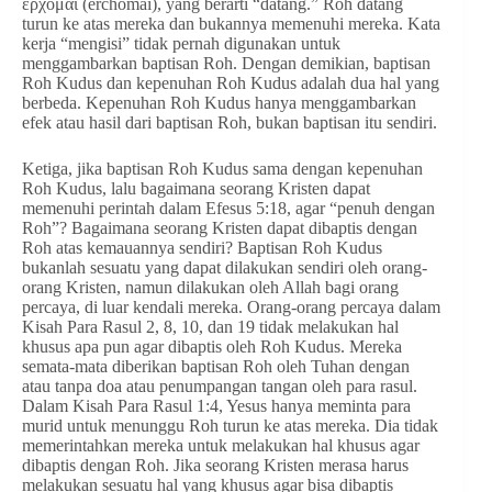
ἔρχομαι (erchomai), yang berarti “datang.” Roh datang
turun ke atas mereka dan bukannya memenuhi mereka. Kata
kerja “mengisi” tidak pernah digunakan untuk
menggambarkan baptisan Roh. Dengan demikian, baptisan
Roh Kudus dan kepenuhan Roh Kudus adalah dua hal yang
berbeda. Kepenuhan Roh Kudus hanya menggambarkan
efek atau hasil dari baptisan Roh, bukan baptisan itu sendiri.
Ketiga, jika baptisan Roh Kudus sama dengan kepenuhan
Roh Kudus, lalu bagaimana seorang Kristen dapat
memenuhi perintah dalam Efesus 5:18, agar “penuh dengan
Roh”? Bagaimana seorang Kristen dapat dibaptis dengan
Roh atas kemauannya sendiri? Baptisan Roh Kudus
bukanlah sesuatu yang dapat dilakukan sendiri oleh orang-
orang Kristen, namun dilakukan oleh Allah bagi orang
percaya, di luar kendali mereka. Orang-orang percaya dalam
Kisah Para Rasul 2, 8, 10, dan 19 tidak melakukan hal
khusus apa pun agar dibaptis oleh Roh Kudus. Mereka
semata-mata diberikan baptisan Roh oleh Tuhan dengan
atau tanpa doa atau penumpangan tangan oleh para rasul.
Dalam Kisah Para Rasul 1:4, Yesus hanya meminta para
murid untuk menunggu Roh turun ke atas mereka. Dia tidak
memerintahkan mereka untuk melakukan hal khusus agar
dibaptis dengan Roh. Jika seorang Kristen merasa harus
melakukan sesuatu hal yang khusus agar bisa dibaptis