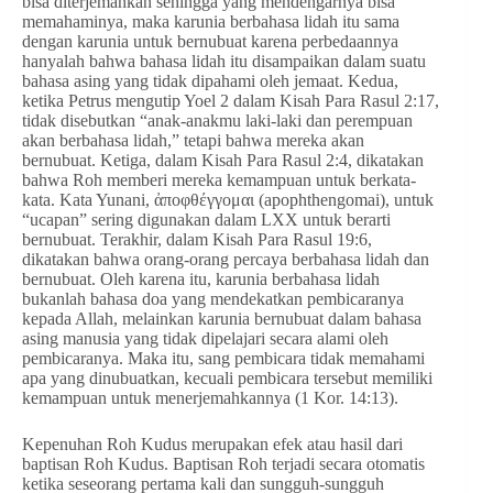
bisa diterjemahkan sehingga yang mendengarnya bisa
memahaminya, maka karunia berbahasa lidah itu sama
dengan karunia untuk bernubuat karena perbedaannya
hanyalah bahwa bahasa lidah itu disampaikan dalam suatu
bahasa asing yang tidak dipahami oleh jemaat. Kedua,
ketika Petrus mengutip Yoel 2 dalam Kisah Para Rasul 2:17,
tidak disebutkan “anak-anakmu laki-laki dan perempuan
akan berbahasa lidah,” tetapi bahwa mereka akan
bernubuat. Ketiga, dalam Kisah Para Rasul 2:4, dikatakan
bahwa Roh memberi mereka kemampuan untuk berkata-
kata. Kata Yunani, ἀποφθέγγομαι (apophthengomai), untuk
“ucapan” sering digunakan dalam LXX untuk berarti
bernubuat. Terakhir, dalam Kisah Para Rasul 19:6,
dikatakan bahwa orang-orang percaya berbahasa lidah dan
bernubuat. Oleh karena itu, karunia berbahasa lidah
bukanlah bahasa doa yang mendekatkan pembicaranya
kepada Allah, melainkan karunia bernubuat dalam bahasa
asing manusia yang tidak dipelajari secara alami oleh
pembicaranya. Maka itu, sang pembicara tidak memahami
apa yang dinubuatkan, kecuali pembicara tersebut memiliki
kemampuan untuk menerjemahkannya (1 Kor. 14:13).
Kepenuhan Roh Kudus merupakan efek atau hasil dari
baptisan Roh Kudus. Baptisan Roh terjadi secara otomatis
ketika seseorang pertama kali dan sungguh-sungguh