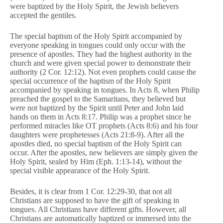
were baptized by the Holy Spirit, the Jewish believers
accepted the gentiles.
The special baptism of the Holy Spirit accompanied by
everyone speaking in tongues could only occur with the
presence of apostles. They had the highest authority in the
church and were given special power to demonstrate their
authority (2 Cor. 12:12). Not even prophets could cause the
special occurrence of the baptism of the Holy Spirit
accompanied by speaking in tongues. In Acts 8, when Philip
preached the gospel to the Samaritans, they believed but
were not baptized by the Spirit until Peter and John laid
hands on them in Acts 8:17. Philip was a prophet since he
performed miracles like OT prophets (Acts 8:6) and his four
daughters were prophetesses (Acts 21:8-9). After all the
apostles died, no special baptism of the Holy Spirit can
occur. After the apostles, new believers are simply given the
Holy Spirit, sealed by Him (Eph. 1:13-14), without the
special visible appearance of the Holy Spirit.
Besides, it is clear from 1 Cor. 12:29-30, that not all
Christians are supposed to have the gift of speaking in
tongues. All Christians have different gifts. However, all
Christians are automatically baptized or immersed into the