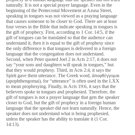
naturally. It is not a special prayer language. Even in the
beginning of the Pentecostal Movement at Azusa Street,
speaking in tongues was not viewed as a praying language
that causes someone to be closer to God. There are at least
four verses in the Bible that indicate speaking in tongues is
the gift of prophecy. First, according to 1 Cor. 14:5, if the
gift of tongues can be translated so that the audience can
understand it, then it is equal to the gift of prophesy since
the only difference is that tongues is delivered in a foreign
language that the congregation does not understand.
Second, when Peter quoted Joel 2 in Acts 2:17, it does not
say “your sons and daughters will speak in tongues,” but
that they would prophesy. Third, in Acts 2:4, it says the
Spirit gave them utterance. The Greek word, ἀποφθέγγομαι
(apophthengomai), for “utterance” is often used in the LXX
to mean prophesying. Finally, in Acts 19:6, it says that the
believers spoke in tongues and prophesied. Therefore, the
gift of tongues is not a prayer language that gets the speaker
closer to God, but the gift of prophecy in a foreign human
language that the speaker did not learn naturally. Hence, the
speaker does not understand what is being prophesied,
unless the speaker has the ability to translate it (1 Cor.
14:13).