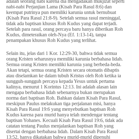
adalah seorang nabi karena dia mengadakan mukjizat seperti
nabi-nabi Perjanjian Lama (Kisah Para Rasul 8:6) dan
keempat putrinya pun memiliki karunia untuk bernubuat
(Kisah Para Rasul 21:8-9). Setelah semua rasul meninggal,
tidak ada baptisan khusus Roh Kudus yang dapat terjadi.
Setelah para rasul, orang percaya baru hanya diberikan Roh
Kudus, dimeteraikan oleh-Nya (Ef. 1:13-14), tanpa
penampakan khusus Roh Kudus yang terlihat.
Selain itu, jelas dari 1 Kor. 12:29-30, bahwa tidak semua
orang Kristen seharusnya memiliki karunia berbahasa lidah.
Semua orang Kristen memiliki karunia yang berbeda-beda.
Akan tetapi, semua orang Kristen secara otomatis dibaptis
atau diselamkan ke dalam tubuh Kristus oleh Roh ketika ia
sungguh-sungguh percaya kepada Yesus untuk pertama
kalinya, menurut 1 Korintus 12:13. Ini adalah alasan lain
mengapa berbahasa lidah sebenarnya bukan merupakan
norma dari baptisan Roh. Bahkan dalam Kisah Para Rasul,
meskipun Paulus melakukan tiga perjalanan misi, hanya
Kisah Para Rasul 19:6 yang menyebutkan baptisan Roh
Kudus karena para murid hanya telah mendengar tentang
baptisan Yohanes. Kecuali Kisah Para Rasul 19:6, tidak ada
catatan tentang Paulus menjalankan baptisan Roh yang
disertai dengan berbahasa lidah. Dalam Kisah Para Rasul
13:52, hanya dikatakan bahwa murid-murid dipenuhi