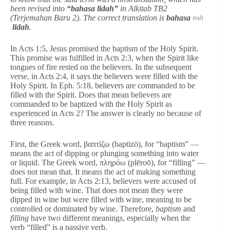
been revised into
“bahasa lidah”
in Alkitab TB2
(Terjemahan Baru 2). The correct translation is
bahasa
roh
lidah
.
In Acts 1:5, Jesus promised the baptism of the Holy Spirit.
This promise was fulfilled in Acts 2:3, when the Spirit like
tongues of fire rested on the believers. In the subsequent
verse, in Acts 2:4, it says the believers were filled with the
Holy Spirit. In Eph. 5:18, believers are commanded to be
filled with the Spirit. Does that mean believers are
commanded to be baptized with the Holy Spirit as
experienced in Acts 2? The answer is clearly no because of
three reasons.
First, the Greek word, βαπτίζω (baptizō), for “baptism” —
means the act of dipping or plunging something into water
or liquid. The Greek word, πληρόω (plēroō), for “filling” —
does not mean that. It means the act of making something
full. For example, in Acts 2:13, believers were accused of
being filled with wine. That does not mean they were
dipped in wine but were filled with wine, meaning to be
controlled or dominated by wine. Therefore,
baptism
and
filling
have two different meanings, especially when the
verb “filled” is a passive verb.