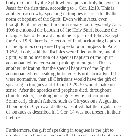
body of Christ by the Spirit when a person truly believes in
Jesus for the first time, according to 1 Cor. 12:13. This is
another reason why speaking in tongues is not actually the
norm at baptism of the Spirit. Even within Acts, even
though Paul undertook three missionary journeys, only Acts
19:6 mentioned the baptism of the Holy Spirit because the
disciples had only heard about the baptism of John. Except
for Acts 19:6, there is no record of Paul performing baptism
of the Spirit accompanied by speaking in tongues. In Acts
13:52, it only said the disciples were filled with joy and the
Spirit, with no mention of a special baptism of the Spirit
accompanied by everyone speaking in tongues. This is
another indication that the special baptism of the Spirit
accompanied by speaking in tongues is not normative. If it
were normative, then all Christians would have the gift of
speaking in tongues and 1 Cor. 12:29-30 would make no
sense. After the apostles and prophets died, throughout
church history, speaking in tongues were not common.
Some early church fathers, such as Chrysostom, Augustine,
Theodoret of Cyrus, and others; testified that the regular use
of tongues as described in 1 Cor. 14 was not present in their
lifetime.
Furthermore, the gift of speaking in tongues is the gift to
prophesy in a human language that the speaker did not learn