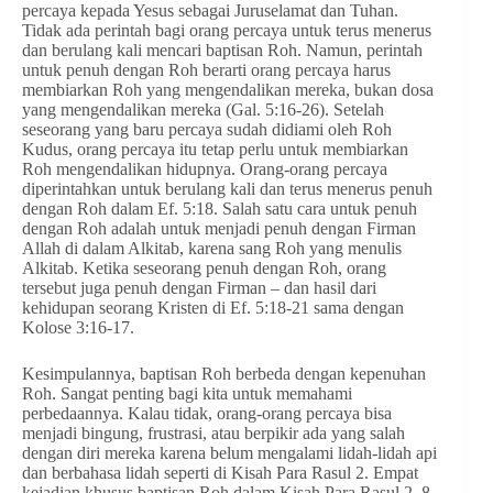
percaya kepada Yesus sebagai Juruselamat dan Tuhan.
Tidak ada perintah bagi orang percaya untuk terus menerus
dan berulang kali mencari baptisan Roh. Namun, perintah
untuk penuh dengan Roh berarti orang percaya harus
membiarkan Roh yang mengendalikan mereka, bukan dosa
yang mengendalikan mereka (Gal. 5:16-26). Setelah
seseorang yang baru percaya sudah didiami oleh Roh
Kudus, orang percaya itu tetap perlu untuk membiarkan
Roh mengendalikan hidupnya. Orang-orang percaya
diperintahkan untuk berulang kali dan terus menerus penuh
dengan Roh dalam Ef. 5:18. Salah satu cara untuk penuh
dengan Roh adalah untuk menjadi penuh dengan Firman
Allah di dalam Alkitab, karena sang Roh yang menulis
Alkitab. Ketika seseorang penuh dengan Roh, orang
tersebut juga penuh dengan Firman – dan hasil dari
kehidupan seorang Kristen di Ef. 5:18-21 sama dengan
Kolose 3:16-17.
Kesimpulannya, baptisan Roh berbeda dengan kepenuhan
Roh. Sangat penting bagi kita untuk memahami
perbedaannya. Kalau tidak, orang-orang percaya bisa
menjadi bingung, frustrasi, atau berpikir ada yang salah
dengan diri mereka karena belum mengalami lidah-lidah api
dan berbahasa lidah seperti di Kisah Para Rasul 2. Empat
kejadian khusus baptisan Roh dalam Kisah Para Rasul 2, 8,