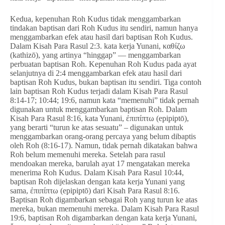
Kedua, kepenuhan Roh Kudus tidak menggambarkan
tindakan baptisan dari Roh Kudus itu sendiri, namun hanya
menggambarkan efek atau hasil dari baptisan Roh Kudus.
Dalam Kisah Para Rasul 2:3. kata kerja Yunani, καθίζω
(kathizō), yang artinya “hinggap” — menggambarkan
perbuatan baptisan Roh. Kepenuhan Roh Kudus pada ayat
selanjutnya di 2:4 menggambarkan efek atau hasil dari
baptisan Roh Kudus, bukan baptisan itu sendiri. Tiga contoh
lain baptisan Roh Kudus terjadi dalam Kisah Para Rasul
8:14-17; 10:44; 19:6, namun kata “memenuhi” tidak pernah
digunakan untuk menggambarkan baptisan Roh. Dalam
Kisah Para Rasul 8:16, kata Yunani, ἐπιπίπτω (epipiptō),
yang berarti “turun ke atas sesuatu” – digunakan untuk
menggambarkan orang-orang percaya yang belum dibaptis
oleh Roh (8:16-17). Namun, tidak pernah dikatakan bahwa
Roh belum memenuhi mereka. Setelah para rasul
mendoakan mereka, barulah ayat 17 mengatakan mereka
menerima Roh Kudus. Dalam Kisah Para Rasul 10:44,
baptisan Roh dijelaskan dengan kata kerja Yunani yang
sama, ἐπιπίπτω (epipiptō) dari Kisah Para Rasul 8:16.
Baptisan Roh digambarkan sebagai Roh yang turun ke atas
mereka, bukan memenuhi mereka. Dalam Kisah Para Rasul
19:6, baptisan Roh digambarkan dengan kata kerja Yunani,