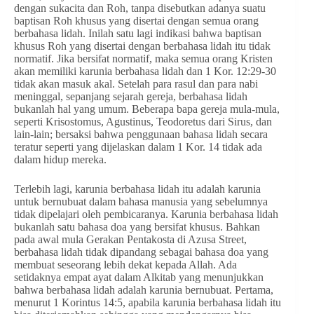
dengan sukacita dan Roh, tanpa disebutkan adanya suatu
baptisan Roh khusus yang disertai dengan semua orang
berbahasa lidah. Inilah satu lagi indikasi bahwa baptisan
khusus Roh yang disertai dengan berbahasa lidah itu tidak
normatif. Jika bersifat normatif, maka semua orang Kristen
akan memiliki karunia berbahasa lidah dan 1 Kor. 12:29-30
tidak akan masuk akal. Setelah para rasul dan para nabi
meninggal, sepanjang sejarah gereja, berbahasa lidah
bukanlah hal yang umum. Beberapa bapa gereja mula-mula,
seperti Krisostomus, Agustinus, Teodoretus dari Sirus, dan
lain-lain; bersaksi bahwa penggunaan bahasa lidah secara
teratur seperti yang dijelaskan dalam 1 Kor. 14 tidak ada
dalam hidup mereka.
Terlebih lagi, karunia berbahasa lidah itu adalah karunia
untuk bernubuat dalam bahasa manusia yang sebelumnya
tidak dipelajari oleh pembicaranya. Karunia berbahasa lidah
bukanlah satu bahasa doa yang bersifat khusus. Bahkan
pada awal mula Gerakan Pentakosta di Azusa Street,
berbahasa lidah tidak dipandang sebagai bahasa doa yang
membuat seseorang lebih dekat kepada Allah. Ada
setidaknya empat ayat dalam Alkitab yang menunjukkan
bahwa berbahasa lidah adalah karunia bernubuat. Pertama,
menurut 1 Korintus 14:5, apabila karunia berbahasa lidah itu