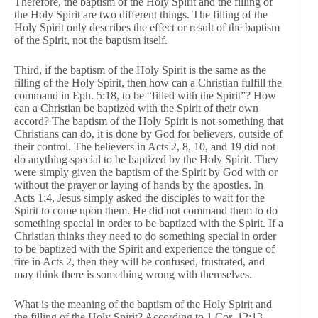
Therefore, the baptism of the Holy Spirit and the filling of
the Holy Spirit are two different things. The filling of the
Holy Spirit only describes the effect or result of the baptism
of the Spirit, not the baptism itself.
Third, if the baptism of the Holy Spirit is the same as the
filling of the Holy Spirit, then how can a Christian fulfill the
command in Eph. 5:18, to be “filled with the Spirit”? How
can a Christian be baptized with the Spirit of their own
accord? The baptism of the Holy Spirit is not something that
Christians can do, it is done by God for believers, outside of
their control. The believers in Acts 2, 8, 10, and 19 did not
do anything special to be baptized by the Holy Spirit. They
were simply given the baptism of the Spirit by God with or
without the prayer or laying of hands by the apostles. In
Acts 1:4, Jesus simply asked the disciples to wait for the
Spirit to come upon them. He did not command them to do
something special in order to be baptized with the Spirit. If a
Christian thinks they need to do something special in order
to be baptized with the Spirit and experience the tongue of
fire in Acts 2, then they will be confused, frustrated, and
may think there is something wrong with themselves.
What is the meaning of the baptism of the Holy Spirit and
the filling of the Holy Spirit? According to 1 Cor. 12:13,