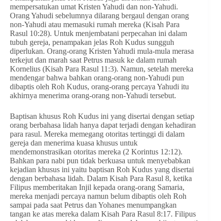
mempersatukan umat Kristen Yahudi dan non-Yahudi.
Orang Yahudi sebelumnya dilarang bergaul dengan orang
non-Yahudi atau memasuki rumah mereka (Kisah Para
Rasul 10:28). Untuk menjembatani perpecahan ini dalam
tubuh gereja, penampakan jelas Roh Kudus sungguh
diperlukan. Orang-orang Kristen Yahudi mula-mula merasa
terkejut dan marah saat Petrus masuk ke dalam rumah
Kornelius (Kisah Para Rasul 11:3). Namun, setelah mereka
mendengar bahwa bahkan orang-orang non-Yahudi pun
dibaptis oleh Roh Kudus, orang-orang percaya Yahudi itu
akhirnya menerima orang-orang non-Yahudi tersebut.
Baptisan khusus Roh Kudus ini yang disertai dengan setiap
orang berbahasa lidah hanya dapat terjadi dengan kehadiran
para rasul. Mereka memegang otoritas tertinggi di dalam
gereja dan menerima kuasa khusus untuk
mendemonstrasikan otoritas mereka (2 Korintus 12:12).
Bahkan para nabi pun tidak berkuasa untuk menyebabkan
kejadian khusus ini yaitu baptisan Roh Kudus yang disertai
dengan berbahasa lidah. Dalam Kisah Para Rasul 8, ketika
Filipus memberitakan Injil kepada orang-orang Samaria,
mereka menjadi percaya namun belum dibaptis oleh Roh
sampai pada saat Petrus dan Yohanes menumpangkan
tangan ke atas mereka dalam Kisah Para Rasul 8:17. Filipus