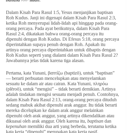
Dalam Kisah Para Rasul 1:5, Yesus menjanjikan baptisan
Roh Kudus. Janji ini digenapi dalam Kisah Para Rasul 2:3,
ketika Roh menyerupai lidah-lidah api hinggap pada orang-
orang percaya. Pada ayat berikutnya, dalam Kisah Para
Rasul 2:4, dikatakan bahwa orang-orang percaya itu
dipenuhi dengan Roh Kudus. Di Efesus 5:18, orang percaya
diperintahkan supaya penuh dengan Roh. Apakah itu
artinya orang percaya diperintahkan untuk dibaptis dengan
Roh Kudus seperti yang dialami dalam Kisah Para Rasul 2?
Jawabannya jelas tidak karena tiga alasan.
Pertama, kata Yunani, βαπτίζω (baptizō), untuk “baptisan”
— berarti perbuatan mencelupkan atau menyelamkan
sesuatu ke dalam air atau cairan. Kata Yunani, πληρόω
(plēroō), untuk “mengisi” – tidak berarti demikian. Artinya
adalah tindakan mengisi sesuatu menjadi penuh. Contohnya,
dalam Kisah Para Rasul 2:13, orang-orang percaya dituduh
sedang mabuk akibat dipenuhi arak anggur. Itu tidak berarti
mereka dicelupkan ke dalam arak anggur melainkan
dipenuhi oleh arak anggur, yang artinya dikendalikan atau
dikuasai oleh arak anggur. Oleh karena itu,
baptisan
dan
kepenuhan
memiliki dua arti yang berbeda, terutama ketika
kata kerja “dipenuhi” merupakan kata kerja pasif.