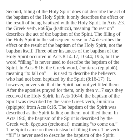
Second, filling of the Holy Spirit does not describe the act of
the baptism of the Holy Spirit, it only describes the effect or
the result of being baptized with the Holy Spirit. In Acts 2:3.
the Greek verb, καθίζω (kathizō), meaning “to rest on” —
describes the act of the baptism of the Spirit. The filling of
the Holy Spirit in the subsequent verse in 2:4 describes the
effect or the result of the baptism of the Holy Spirit, not the
baptism itself. Three other instances of the baptism of the
Holy Spirit occurred in Acts 8:14-17; 10:44; 19:6, but the
word “filling” is never used to describe the baptism of the
Spirit. In Acts 8:16, the Greek word, ἐπιπίπτω (epipiptō),
meaning “to fall on” — is used to describe the believers
who had not been baptized by the Spirit (8:16-17). It,
however, never said that the Spirit had not yet filled them.
After the apostles prayed for them, only then v.17 says they
received the Holy Spirit. In Acts 10:44, the baptism of the
Spirit was described by the same Greek verb, ἐπιπίπτω
(epipiptō) from Acts 8:16. The baptism of the Spirit was
described as the Spirit falling on them, not filled them. In
Acts 19:6, the baptism of the Spirit is described by the
Greek verb, ἔρχομαι (erchomai), meaning “to come on.”
The Spirit came on them instead of filling them. The verb
“fill” is never used to describe the baptism of the Spirit.