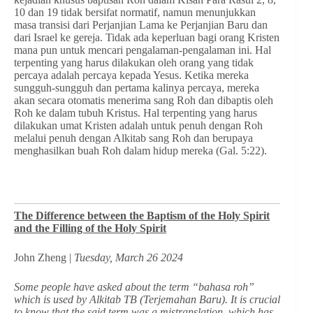
10 dan 19 tidak bersifat normatif, namun menunjukkan
masa transisi dari Perjanjian Lama ke Perjanjian Baru dan
dari Israel ke gereja. Tidak ada keperluan bagi orang Kristen
mana pun untuk mencari pengalaman-pengalaman ini. Hal
terpenting yang harus dilakukan oleh orang yang tidak
percaya adalah percaya kepada Yesus. Ketika mereka
sungguh-sungguh dan pertama kalinya percaya, mereka
akan secara otomatis menerima sang Roh dan dibaptis oleh
Roh ke dalam tubuh Kristus. Hal terpenting yang harus
dilakukan umat Kristen adalah untuk penuh dengan Roh
melalui penuh dengan Alkitab sang Roh dan berupaya
menghasilkan buah Roh dalam hidup mereka (Gal. 5:22).
The Difference between the Baptism of the Holy Spirit
and the Filling of the Holy Spirit
John Zheng |
Tuesday, March 26 2024
Some people have asked about the term “bahasa roh”
which is used by Alkitab TB (Terjemahan Baru). It is crucial
to know that the said term was a mistranslation, which has