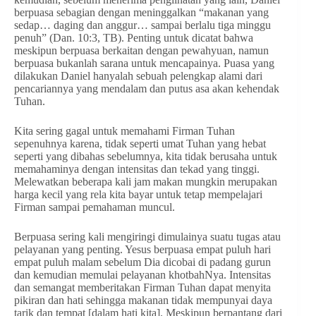
berpuasa sebagian dengan meninggalkan “makanan yang
sedap… daging dan anggur… sampai berlalu tiga minggu
penuh” (Dan. 10:3, TB). Penting untuk dicatat bahwa
meskipun berpuasa berkaitan dengan pewahyuan, namun
berpuasa bukanlah sarana untuk mencapainya. Puasa yang
dilakukan Daniel hanyalah sebuah pelengkap alami dari
pencariannya yang mendalam dan putus asa akan kehendak
Tuhan.
Kita sering gagal untuk memahami Firman Tuhan
sepenuhnya karena, tidak seperti umat Tuhan yang hebat
seperti yang dibahas sebelumnya, kita tidak berusaha untuk
memahaminya dengan intensitas dan tekad yang tinggi.
Melewatkan beberapa kali jam makan mungkin merupakan
harga kecil yang rela kita bayar untuk tetap mempelajari
Firman sampai pemahaman muncul.
Berpuasa sering kali mengiringi dimulainya suatu tugas atau
pelayanan yang penting. Yesus berpuasa empat puluh hari
empat puluh malam sebelum Dia dicobai di padang gurun
dan kemudian memulai pelayanan khotbahNya. Intensitas
dan semangat memberitakan Firman Tuhan dapat menyita
pikiran dan hati sehingga makanan tidak mempunyai daya
tarik dan tempat [dalam hati kita]. Meskipun berpantang dari