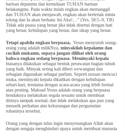
barisan depanmu dan kemuliaan TUHAN barisan
belakangmu. Pada waktu itulah engkau akan memanggil
dan TUHAN akan menjawab, engkau akan berteriak minta
tolong dan Ia akan berkata: Ini Aku!…” (Yes. 58:5–9, TB)
Tidak ada puasa yang benar jika tidak disertai dengan hati
yang benar, kehidupan yang benar, dan sikap yang benar.
Tetapi apabila engkau berpuasa,
Yesus menyuruh orang-
orang yang adalah milikNya,
minyakilah kepalamu dan
cucilah mukamu, supaya jangan dilihat oleh orang
bahwa engkau sedang berpuasa
.
Meminyaki
kepala
biasanya dilakukan sebagai bentuk perawatan bagian tubuh
yang baik. Minyak sering kali diberi wewangian dan
sebagian digunakan sebagai parfum. Seperti urusan mencuci
muka, meminyaki kepala dikaitkan dengan kehidupan
sehari-hari, terutama dengan acara-acara yang lebih formal
atau penting. Maksud Yesus adalah orang yang berpuasa
hendaknya melakukan segala sesuatu untuk membuat
dirinya tampak normal, dan tidak melakukan apa pun yang
menarik perhatian atas kekurangan dan pergumulan
rohaninya tersebut.
Orang yang dengan tulus ingin menyenangkan Allah akan
dengan sengaja menghindari upaya untuk membuat manusia