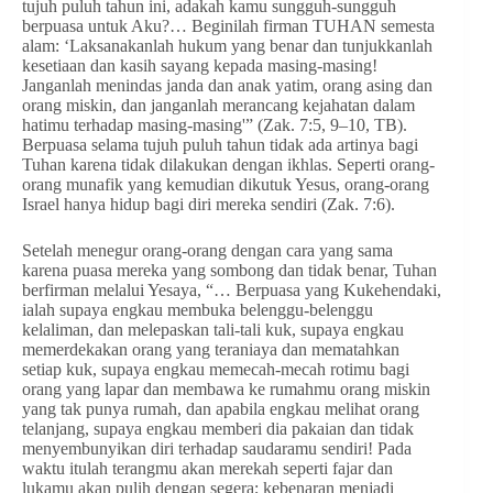
tujuh puluh tahun ini, adakah kamu sungguh-sungguh
berpuasa untuk Aku?… Beginilah firman TUHAN semesta
alam: ‘Laksanakanlah hukum yang benar dan tunjukkanlah
kesetiaan dan kasih sayang kepada masing-masing!
Janganlah menindas janda dan anak yatim, orang asing dan
orang miskin, dan janganlah merancang kejahatan dalam
hatimu terhadap masing-masing'” (Zak. 7:5, 9–10, TB).
Berpuasa selama tujuh puluh tahun tidak ada artinya bagi
Tuhan karena tidak dilakukan dengan ikhlas. Seperti orang-
orang munafik yang kemudian dikutuk Yesus, orang-orang
Israel hanya hidup bagi diri mereka sendiri (Zak. 7:6).
Setelah menegur orang-orang dengan cara yang sama
karena puasa mereka yang sombong dan tidak benar, Tuhan
berfirman melalui Yesaya, “… Berpuasa yang Kukehendaki,
ialah supaya engkau membuka belenggu-belenggu
kelaliman, dan melepaskan tali-tali kuk, supaya engkau
memerdekakan orang yang teraniaya dan mematahkan
setiap kuk, supaya engkau memecah-mecah rotimu bagi
orang yang lapar dan membawa ke rumahmu orang miskin
yang tak punya rumah, dan apabila engkau melihat orang
telanjang, supaya engkau memberi dia pakaian dan tidak
menyembunyikan diri terhadap saudaramu sendiri! Pada
waktu itulah terangmu akan merekah seperti fajar dan
lukamu akan pulih dengan segera; kebenaran menjadi