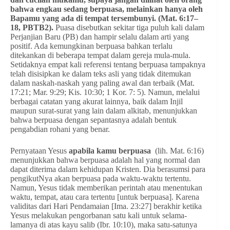
bahwa engkau sedang berpuasa, melainkan hanya oleh
Bapamu yang ada di tempat tersembunyi. (Mat. 6:17–
18, PBTB2).
Puasa disebutkan sekitar tiga puluh kali dalam
Perjanjian Baru (PB) dan hampir selalu dalam arti yang
positif. Ada kemungkinan berpuasa bahkan terlalu
ditekankan di beberapa tempat dalam gereja mula-mula.
Setidaknya empat kali referensi tentang berpuasa tampaknya
telah disisipkan ke dalam teks asli yang tidak ditemukan
dalam naskah-naskah yang paling awal dan terbaik (Mat.
17:21; Mar. 9:29; Kis. 10:30; 1 Kor. 7: 5). Namun, melalui
berbagai catatan yang akurat lainnya, baik dalam Injil
maupun surat-surat yang lain dalam alkitab, menunjukkan
bahwa berpuasa dengan sepantasnya adalah bentuk
pengabdian rohani yang benar.
Pernyataan Yesus
apabila kamu berpuasa
(lih. Mat. 6:16)
menunjukkan bahwa berpuasa adalah hal yang normal dan
dapat diterima dalam kehidupan Kristen. Dia berasumsi para
pengikutNya akan berpuasa pada waktu-waktu tertentu.
Namun, Yesus tidak memberikan perintah atau menentukan
waktu, tempat, atau cara tertentu [untuk berpuasa]. Karena
validitas dari Hari Pendamaian [Ima. 23:27] berakhir ketika
Yesus melakukan pengorbanan satu kali untuk selama-
lamanya di atas kayu salib (Ibr. 10:10), maka satu-satunya