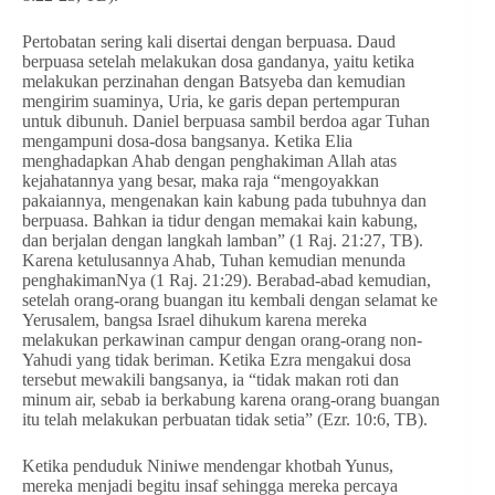
Pertobatan sering kali disertai dengan berpuasa. Daud
berpuasa setelah melakukan dosa gandanya, yaitu ketika
melakukan perzinahan dengan Batsyeba dan kemudian
mengirim suaminya, Uria, ke garis depan pertempuran
untuk dibunuh. Daniel berpuasa sambil berdoa agar Tuhan
mengampuni dosa-dosa bangsanya. Ketika Elia
menghadapkan Ahab dengan penghakiman Allah atas
kejahatannya yang besar, maka raja “mengoyakkan
pakaiannya, mengenakan kain kabung pada tubuhnya dan
berpuasa. Bahkan ia tidur dengan memakai kain kabung,
dan berjalan dengan langkah lamban” (1 Raj. 21:27, TB).
Karena ketulusannya Ahab, Tuhan kemudian menunda
penghakimanNya (1 Raj. 21:29). Berabad-abad kemudian,
setelah orang-orang buangan itu kembali dengan selamat ke
Yerusalem, bangsa Israel dihukum karena mereka
melakukan perkawinan campur dengan orang-orang non-
Yahudi yang tidak beriman. Ketika Ezra mengakui dosa
tersebut mewakili bangsanya, ia “tidak makan roti dan
minum air, sebab ia berkabung karena orang-orang buangan
itu telah melakukan perbuatan tidak setia” (Ezr. 10:6, TB).
Ketika penduduk Niniwe mendengar khotbah Yunus,
mereka menjadi begitu insaf sehingga mereka percaya