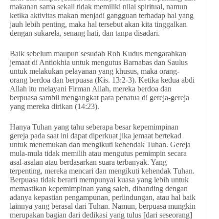
makanan sama sekali tidak memiliki nilai spiritual, namun
ketika aktivitas makan menjadi gangguan terhadap hal yang
jauh lebih penting, maka hal tersebut akan kita tinggalkan
dengan sukarela, senang hati, dan tanpa disadari.
Baik sebelum maupun sesudah Roh Kudus mengarahkan
jemaat di Antiokhia untuk mengutus Barnabas dan Saulus
untuk melakukan pelayanan yang khusus, maka orang-
orang berdoa dan berpuasa (Kis. 13:2-3). Ketika kedua abdi
Allah itu melayani Firman Allah, mereka berdoa dan
berpuasa sambil mengangkat para penatua di gereja-gereja
yang mereka dirikan (14:23).
Hanya Tuhan yang tahu seberapa besar kepemimpinan
gereja pada saat ini dapat diperkuat jika jemaat bertekad
untuk menemukan dan mengikuti kehendak Tuhan. Gereja
mula-mula tidak memilih atau mengutus pemimpin secara
asal-asalan atau berdasarkan suara terbanyak. Yang
terpenting, mereka mencari dan mengikuti kehendak Tuhan.
Berpuasa tidak berarti mempunyai kuasa yang lebih untuk
memastikan kepemimpinan yang saleh, dibanding dengan
adanya kepastian pengampunan, perlindungan, atau hal baik
lainnya yang berasal dari Tuhan. Namun, berpuasa mungkin
merupakan bagian dari dedikasi yang tulus [dari seseorang]