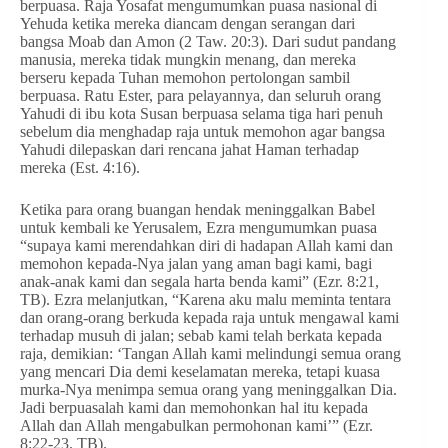
berpuasa. Raja Yosafat mengumumkan puasa nasional di
Yehuda ketika mereka diancam dengan serangan dari
bangsa Moab dan Amon (2 Taw. 20:3). Dari sudut pandang
manusia, mereka tidak mungkin menang, dan mereka
berseru kepada Tuhan memohon pertolongan sambil
berpuasa. Ratu Ester, para pelayannya, dan seluruh orang
Yahudi di ibu kota Susan berpuasa selama tiga hari penuh
sebelum dia menghadap raja untuk memohon agar bangsa
Yahudi dilepaskan dari rencana jahat Haman terhadap
mereka (Est. 4:16).
Ketika para orang buangan hendak meninggalkan Babel
untuk kembali ke Yerusalem, Ezra mengumumkan puasa
“supaya kami merendahkan diri di hadapan Allah kami dan
memohon kepada-Nya jalan yang aman bagi kami, bagi
anak-anak kami dan segala harta benda kami” (Ezr. 8:21,
TB). Ezra melanjutkan, “Karena aku malu meminta tentara
dan orang-orang berkuda kepada raja untuk mengawal kami
terhadap musuh di jalan; sebab kami telah berkata kepada
raja, demikian: ‘Tangan Allah kami melindungi semua orang
yang mencari Dia demi keselamatan mereka, tetapi kuasa
murka-Nya menimpa semua orang yang meninggalkan Dia.
Jadi berpuasalah kami dan memohonkan hal itu kepada
Allah dan Allah mengabulkan permohonan kami’” (Ezr.
8:22-23, TB).