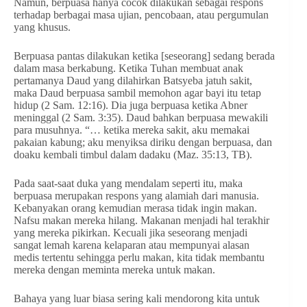
Namun, berpuasa hanya cocok dilakukan sebagai respons
terhadap berbagai masa ujian, pencobaan, atau pergumulan
yang khusus.
Berpuasa pantas dilakukan ketika [seseorang] sedang berada
dalam masa berkabung. Ketika Tuhan membuat anak
pertamanya Daud yang dilahirkan Batsyeba jatuh sakit,
maka Daud berpuasa sambil memohon agar bayi itu tetap
hidup (2 Sam. 12:16). Dia juga berpuasa ketika Abner
meninggal (2 Sam. 3:35). Daud bahkan berpuasa mewakili
para musuhnya. “… ketika mereka sakit, aku memakai
pakaian kabung; aku menyiksa diriku dengan berpuasa, dan
doaku kembali timbul dalam dadaku (Maz. 35:13, TB).
Pada saat-saat duka yang mendalam seperti itu, maka
berpuasa merupakan respons yang alamiah dari manusia.
Kebanyakan orang kemudian merasa tidak ingin makan.
Nafsu makan mereka hilang. Makanan menjadi hal terakhir
yang mereka pikirkan. Kecuali jika seseorang menjadi
sangat lemah karena kelaparan atau mempunyai alasan
medis tertentu sehingga perlu makan, kita tidak membantu
mereka dengan meminta mereka untuk makan.
Bahaya yang luar biasa sering kali mendorong kita untuk