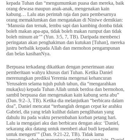
kepada Tuhan dan “mengumumkan puasa dan mereka, baik
orang dewasa maupun anak-anak, mengenakan kain
kabung… Lalu atas perintah raja dan para pembesarnya
orang memaklumkan dan mengatakan di Niniwe demikian:
‘Manusia dan ternak, lembu sapi dan kambing domba tidak
boleh makan apa-apa, tidak boleh makan rumput dan tidak
boleh minum air’” (Yun. 3:5, 7, TB). Daripada membenci
peringatan akan penghakiman dan kutukan [Tuhan], mereka
justru berbalik kepada Allah dan memohon pengampunan
dan belas kasihanNya.
Berpuasa terkadang dikaitkan dengan penerimaan atau
pemberitaan wahyu khusus dari Tuhan. Ketika Daniel
merenungkan prediksi Yeremia mengenai kehancuran
Yerusalem selama tujuh puluh tahun, dia “mengarahkan
muka(ku) kepada Tuhan Allah untuk berdoa dan bermohon,
sambil berpuasa dan mengenakan kain kabung serta abu”
(Dan. 9:2–3, TB). Ketika dia melanjutkan “berbicara dalam
doa”, Daniel mencatat “terbanglah dengan cepat ke arahku
Gabriel, dia yang telah kulihat dalam penglihatan yang
dahulu itu pada waktu persembahan korban petang hari.
Lalu ia mengajari aku dan berbicara dengan aku: ‘Daniel,
sekarang aku datang untuk memberi akal budi kepadamu
untuk mengerti’” (Dan. 9:21-22, TB). Tidak lama
kemudian, sebelum menerima penglihatan yang lain, Daniel