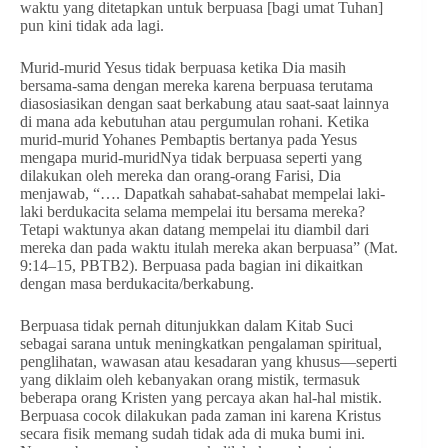
waktu yang ditetapkan untuk berpuasa [bagi umat Tuhan]
pun kini tidak ada lagi.
Murid-murid Yesus tidak berpuasa ketika Dia masih
bersama-sama dengan mereka karena berpuasa terutama
diasosiasikan dengan saat berkabung atau saat-saat lainnya
di mana ada kebutuhan atau pergumulan rohani. Ketika
murid-murid Yohanes Pembaptis bertanya pada Yesus
mengapa murid-muridNya tidak berpuasa seperti yang
dilakukan oleh mereka dan orang-orang Farisi, Dia
menjawab, “…. Dapatkah sahabat-sahabat mempelai laki-
laki berdukacita selama mempelai itu bersama mereka?
Tetapi waktunya akan datang mempelai itu diambil dari
mereka dan pada waktu itulah mereka akan berpuasa” (Mat.
9:14–15, PBTB2). Berpuasa pada bagian ini dikaitkan
dengan masa berdukacita/berkabung.
Berpuasa tidak pernah ditunjukkan dalam Kitab Suci
sebagai sarana untuk meningkatkan pengalaman spiritual,
penglihatan, wawasan atau kesadaran yang khusus—seperti
yang diklaim oleh kebanyakan orang mistik, termasuk
beberapa orang Kristen yang percaya akan hal-hal mistik.
Berpuasa cocok dilakukan pada zaman ini karena Kristus
secara fisik memang sudah tidak ada di muka bumi ini.